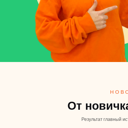
НОВ
От новичк
Результат главный ис