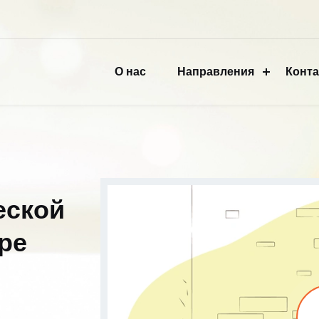
О нас
Направления
Конт
еской
ре