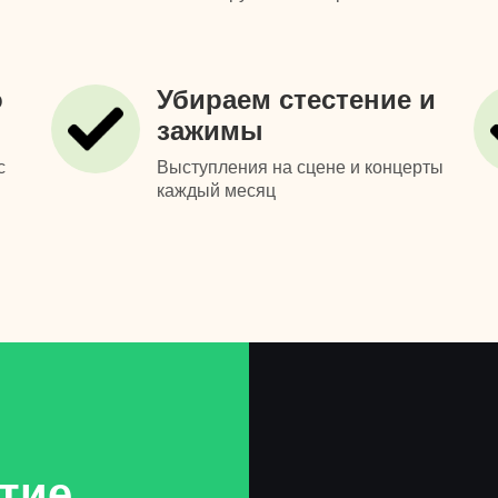
о
Убираем стестение и
зажимы
с
Выступления на сцене и концерты
каждый месяц
тие