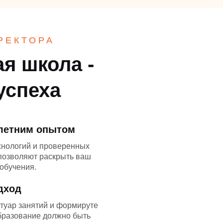
РЕКТОРА
я школа -
успеха
-летним опытом
хнологий и проверенных
 позволяют раскрыть ваш
обучения.
дход
туар занятий и формируте
бразование должно быть